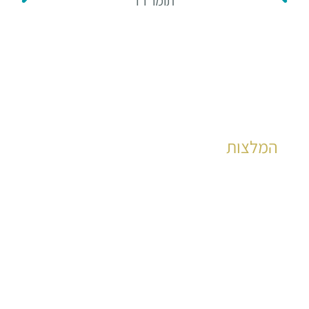
תומר רז
המלצות
הצלחות במענה לאלפי שאלות שונות
לקריאה