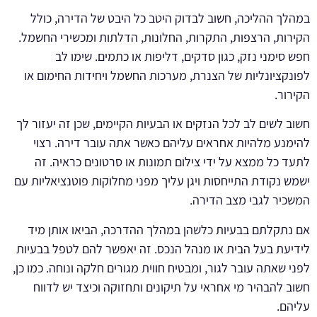
במהלך ההליכה, חשוב לבדוק היטב כל היבט של הדירה, כולל
הקירות, הרצפות, התקרות, החלונות, הדלתות ומכשירי החשמל.
חפש סימני נזק, כגון סדקים, דליפות או כתמים. שימו לב
לפונקציונליות של הצנרת, מערכות החשמל ויחידות החימום או
הקירור.
חשוב לשים לב לכל הנזקים או הבעיות הקיימים, שכן זה יעזור לך
להימנע מלהיות אחראים עליהם כאשר אתה עובר דירה. רצוי
לתעד כל ממצא על ידי צילום תמונות או סרטונים כראיה. זה
ישמש נקודת התייחסות ויגן עליך מפני מחלוקות פוטנציאליות עם
המשכיר לגבי מצב הדירה.
אם נתקלתם בבעיות כלשהן במהלך ההדרכה, הביאו אותן מיד
לידיעת בעל הבית או מנהל הנכס. זה יאפשר להם לטפל בבעיות
לפני שאתה עובר לגור, ומבטיח חווית מגורים חלקה ונוחה. כמו כן,
חשוב להבהיר מי אחראי על תיקונים ותחזוקה וכיצד יש לדווח
עליהם.