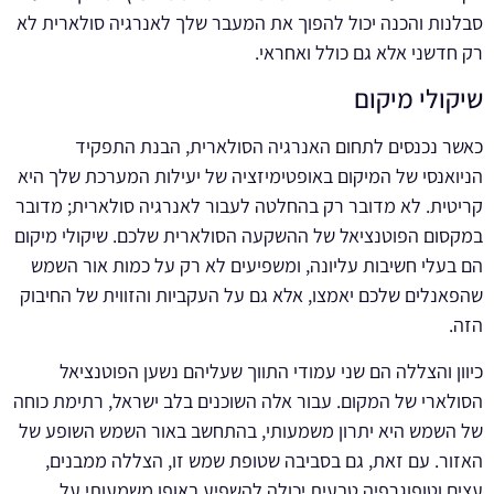
סבלנות והכנה יכול להפוך את המעבר שלך לאנרגיה סולארית לא
רק חדשני אלא גם כולל ואחראי.
שיקולי מיקום
כאשר נכנסים לתחום האנרגיה הסולארית, הבנת התפקיד
הניואנסי של המיקום באופטימיזציה של יעילות המערכת שלך היא
קריטית. לא מדובר רק בהחלטה לעבור לאנרגיה סולארית; מדובר
במקסום הפוטנציאל של ההשקעה הסולארית שלכם. שיקולי מיקום
הם בעלי חשיבות עליונה, ומשפיעים לא רק על כמות אור השמש
שהפאנלים שלכם יאמצו, אלא גם על העקביות והזווית של החיבוק
הזה.
כיוון והצללה הם שני עמודי התווך שעליהם נשען הפוטנציאל
הסולארי של המקום. עבור אלה השוכנים בלב ישראל, רתימת כוחה
של השמש היא יתרון משמעותי, בהתחשב באור השמש השופע של
האזור. עם זאת, גם בסביבה שטופת שמש זו, הצללה ממבנים,
עצים וטופוגרפיה טבעית יכולה להשפיע באופן משמעותי על