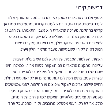
דרישות קירוי
אימוץ אנרגיה סולארית מסמן צעד מרכזי במסע המשותף שלנו
לעבר קיימות. עם זאת, היבט שלעתים קרובות מתעלמים ממנו אך
קריטי בהתקנת מערכת סולארית הוא מצבו והתאמתו של הגג. גג
אינו רק מחסה; כשמדובר פאנלים סולאריים, זה משמש כבסיס
לשאיפות האנרגיה הירוקה שלך. אז בואו נתעמק בדרישות
המוקדמות לקירוי שמבטיחות מעבר סולארי חלק ויעיל.
ראשית, השלמות המבנית של הגג שלכם היא בעלת חשיבות
עליונה. מתקנים סולאריים הם השקעה לטווח ארוך, וככאלה, חיוני
שהגג שלכם יוכל לעמוד במשקל של פאנלים סולאריים במשך
עשרות שנים. בתים הכוללים גגות מוזנחים או לקראת סוף תוחלת
החיים שלהם צריכים לשקול שיפוצים או החלפות לפני שממשיכים
בהתקנת מערכת סולארית. בנוסף, חומר הקירוי משחק תפקיד
משמעותי. פאנלים סולאריים תואמים למגוון רחב של חומרים,
כולל, אך לא רק, רעפי אספלט מרוכבים, וקירוי מתכת, כל אחד