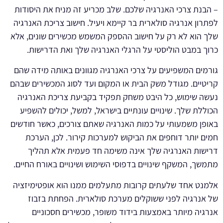
– הבנת צרכי האנרגיה שלכם. שלב מכריע זה מניח את היסודות
לפתרון אנרגיה סולארית בר קיימא ויעיל. חישוב צריכת האנרגיה
שלך הוא לא רק על חישוב ההספק המשמש מכשירים שונים, אלא
כרוך במבט הוליסטי על הרגלי האנרגיה שלך ואת הדרישות.
גורמים המשפיעים על צרכי האנרגיה מגוונים באותה מידה שהם
קריטיים. מגודל משק הבית או המקום ועד לסוג המכשירים שבהם
נעשה שימוש, כל היבט משחק תפקיד בקביעת צריכת האנרגיה
הכוללת שלך. שינויים עונתיים בישראל, למשל, יכולים להשפיע
באופן משמעותי על כמות האנרגיה שאתם צורכים, כאשר חודשים
חמים יותר דוחפים את הביקוש למערכות קירור. לכן, הערכת
דרישות האנרגיה שלך אינה משימה חד פעמית אלא תהליך
מתמשך, המשקף שינויים בדפוסי השימוש ושינויים באורח החיים.
אלמנט אחד שלעתים קרובות מתעלמים ממנו הוא אופטימיזציה
של אנרגיה לפני ששוקלים מערכת סולארית. הפחתת בזבוז
אנרגיה מיותר באמצעות בידוד משופר, מכשירים חסכוניים