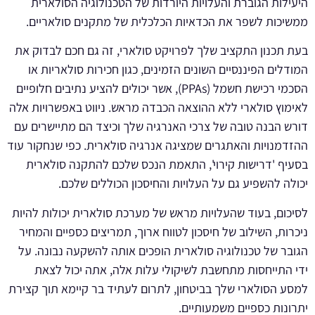
היעילות הגוברת והעלויות היורדות של הטכנולוגיה הסולארית
ממשיכות לשפר את הכדאיות הכלכלית של מתקנים סולאריים.
בעת תכנון התקציב שלך לפרויקט סולארי, זה גם חכם לבדוק את
המודלים הפיננסיים השונים הזמינים, כגון חכירות סולאריות או
הסכמי רכישת חשמל (PPAs), אשר יכולים להציע נתיבים חלופיים
לאימוץ סולארי ללא ההוצאה הכבדה מראש. ניווט באפשרויות אלה
דורש הבנה טובה של צרכי האנרגיה שלך וכיצד הם מתיישרים עם
ההזדמנויות והאתגרים שמציגה אנרגיה סולארית. כפי שנחקור עוד
בסעיף 'דרישות קירוי', התאמת הנכס שלכם להתקנה סולארית
יכולה להשפיע גם על העלויות והחיסכון הכוללים שלכם.
לסיכום, בעוד שהעלויות מראש של מערכת סולארית יכולות להיות
ניכרות, השילוב של חיסכון לטווח ארוך, תמריצים כספיים והמחיר
הגובר של טכנולוגיה סולארית הופכים אותה להשקעה נבונה. על
ידי התייחסות מתחשבת לשיקולי עלות אלה, אתה יכול לצאת
למסע הסולארי שלך בביטחון, לתרום לעתיד בר קיימא תוך קצירת
יתרונות כספיים משמעותיים.