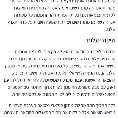
קיימא, התואמת באופן הדוק את הדגש העולמי המשתנה לעבר
מקורות אנרגיה מתחדשים. אימוץ אנרגיה סולארית הוא צעד
לקראת עצמאות אנרגטית, הפחתת ההסתמכות על מקורות
אנרגיה שאינם מתחדשים ויצירת השפעה חיובית על כדור הארץ
שלנו.
שיקולי עלות
המעבר לאנרגיה סולארית הוא לא רק צעד לקראת אחריות
סביבתית אלא גם מסע פיננסי הדורש שיקול דעת ותכנון קפדני.
כאשר אתה מהרהר בשילוב של מערכות סולאריות בבית או בעסק
שלך, הבנת הנוף של
שיקולי עלות
היא בעלת חשיבות עליונה.
ההוצאה הראשונית עבור מערכת שמש יכולה להיראות תלולה; עם
זאת, עם מבט מפורט, החיסכון לטווח ארוך והתמריצים הכספיים
הפוטנציאליים הזמינים יכולים לצייר תמונה אטרקטיבית יותר.
בלב תהליך התקצוב של מתקן סולארי נמצאת הערכת העלויות
מראש. הוצאות אלה כוללות את מחיר הפאנלים הסולאריים עצמם,