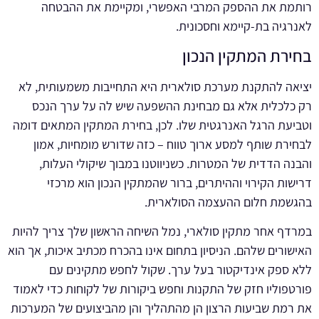
רותמת את ההספק המרבי האפשרי, ומקיימת את ההבטחה
לאנרגיה בת-קיימא וחסכונית.
בחירת המתקין הנכון
יציאה להתקנת מערכת סולארית היא התחייבות משמעותית, לא
רק כלכלית אלא גם מבחינת ההשפעה שיש לה על ערך הנכס
וטביעת הרגל האנרגטית שלו. לכן, בחירת המתקין המתאים דומה
לבחירת שותף למסע ארוך טווח – כזה שדורש מומחיות, אמון
והבנה הדדית של המטרות. כשניווטנו במבוך שיקולי העלות,
דרישות הקירוי וההיתרים, ברור שהמתקין הנכון הוא מרכזי
בהגשמת חלום ההעצמה הסולארית.
במרדף אחר מתקין סולארי, נמל השיחה הראשון שלך צריך להיות
האישורים שלהם. הניסיון בתחום אינו בהכרח מכתיב איכות, אך הוא
ללא ספק אינדיקטור בעל ערך. שקול לחפש מתקינים עם
פורטפוליו חזק של התקנות וחפש ביקורות של לקוחות כדי לאמוד
את רמת שביעות הרצון הן מהתהליך והן מהביצועים של המערכות