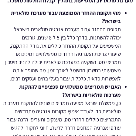
מערכת סולארית, המסייעות בתהליך קבלת החלטות מושכל.
מהי תקופת ההחזר הממוצעת עבור מערכת סולארית
בישראל?
תקופת ההחזר עבור מערכת אנרגיה סולארית בישראל
יכולה להשתנות, בדרך כלל בין 5 ל 8 שנים. גורמים
המשפיעים על תקופת ההחזר כוללים את גודל ההתקנה,
שיעורי צריכת האנרגיה והחזרים ממשלתיים זמינים או
תמריצי מס. השקעה במערכת סולארית יכולה להניב חיסכון
משמעותי בחשבון החשמל לאורך זמן, מה שהופך אותה
לאפשרות כדאית כלכלית עבור בעלי בתים ועסקים רבים.
האם יש תמריצים ממשלתיים ספציפיים להתקנת
מערכות סולאריות בישראל?
כן, ממשלת ישראל מציעה תמריצים שונים להתקנת מערכות
סולאריות כדי לעודד אימוץ מקורות אנרגיה מתחדשים.
התמריצים כוללים החזרי מס, מענקים ותעריפי הזנה עבור
עודפי אנרגיה המוזנים חזרה לרשת. חיוני לחקור ולהגיש
בקשה לתמריצים אלה בשלב מוקדם, מכיוון שהם יכולים