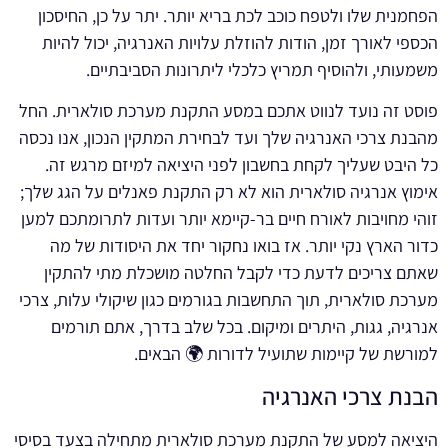
הפחמנית שלו ולטפח כוכב לכת בריא יותר. יתר על כן, החיסכון
הכספי לאורך זמן, הודות להוזלת עלויות האנרגיה, יכול להיות
משמעותי, ולהוסיף תמריץ כלכלי ליתרונות הסביבתיים.
פוסט זה נועד לנווט אתכם במסע התקנת מערכת סולארית. החל
מהבנת צרכי האנרגיה שלך ועד לבחירת המתקין הנכון, אנו נכסה
כל היבט שעליך לקחת בחשבון לפני היציאה למיזם מרגש זה.
אימוץ אנרגיה סולארית הוא לא רק התקנת פאנלים על הגג שלך;
זוהי מחויבות לאורח חיים בר-קיימא יותר ועדות לתרומתכם למען
כדור הארץ נקי יותר. אז בואו נחקור יחד את היסודות של מה
שאתם צריכים לדעת כדי לקבל החלטה מושכלת מתי להתקין
מערכת סולארית, תוך התחשבות בגורמים כגון שיקולי עלות, צרכי
אנרגיה, גגות, היתרים ומיקום. בכל שלב בדרך, אתם תורמים
למורשת של קיימות שתועיל לדורות 🌍 הבאים.
הבנת צרכי האנרגיה
היציאה למסע של התקנת מערכת סולארית מתחילה בצעד בסיסי