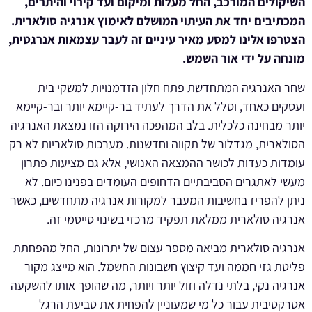
השיקולים המורכב, החל מעלות ומיקום ועד קירוי והיתרים,
המכתיבים יחד את העיתוי המושלם לאימוץ אנרגיה סולארית.
הצטרפו אלינו למסע מאיר עיניים זה לעבר עצמאות אנרגטית,
מונחה על ידי אור השמש.
שחר האנרגיה המתחדשת פתח חלון הזדמנויות למשקי בית
ועסקים כאחד, וסלל את הדרך לעתיד בר-קיימא יותר ובר-קיימא
יותר מבחינה כלכלית. בלב המהפכה הירוקה הזו נמצאת האנרגיה
הסולארית, מגדלור של תקווה וחדשנות. מערכות סולאריות לא רק
עומדות כעדות לכושר ההמצאה האנושי, אלא גם מציעות פתרון
מעשי לאתגרים הסביבתיים הדחופים העומדים בפנינו כיום. לא
ניתן להפריז בחשיבות המעבר למקורות אנרגיה מתחדשים, כאשר
אנרגיה סולארית ממלאת תפקיד מרכזי בשינוי סייסמי זה.
אנרגיה סולארית מביאה מספר עצום של יתרונות, החל מהפחתת
פליטת גזי חממה ועד קיצוץ חשבונות החשמל. הוא מייצג מקור
אנרגיה נקי, בלתי נדלה וזול יותר ויותר, מה שהופך אותו להשקעה
אטרקטיבית עבור כל מי שמעוניין להפחית את טביעת הרגל