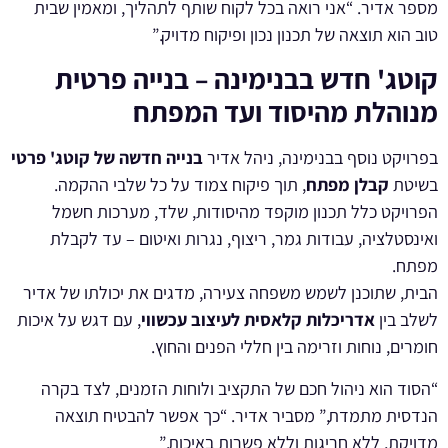
מספר אדיר. “אני רואה בכל לקוח שותף לתהליך, ומאמין שבית
טוב הוא תוצאה של תכנון נכון ופיקוח מדויק.”
קוטג' חדש בבנימינה – בנייה פרטית
מנוהלת מהיסוד ועד המפתח
בפרויקט נוסף בבנימינה, ניהל אדיר
בנייה חדשה של קוטג' פרטי
בשיטת
קבלן מפתח
, תוך פיקוח צמוד על כל שלבי ההקמה.
הפרויקט כלל תכנון מוקפד מהיסודות, שלד, מערכות חשמל
ואינסטלציה, עבודות גמר, ריצוף, נגרות ואיטום – עד לקבלת
מפתח.
הבית, שתוכנן לשמש משפחה צעירה, מדגים את יכולתו של אדיר
לשלב בין
אדריכלות קלאסית לעיצוב עכשווי
, עם דגש על איכות
חומרים, נוחות וזרימה בין חללי הפנים והחוץ.
“הסוד הוא ניהול חכם של התקציב ולוחות הזמנים, לצד בקרה
הנדסית מתמדת,” מסביר אדיר. “כך אפשר להבטיח תוצאה
מדויקת, ללא חריגות וללא פשרות באיכות.”