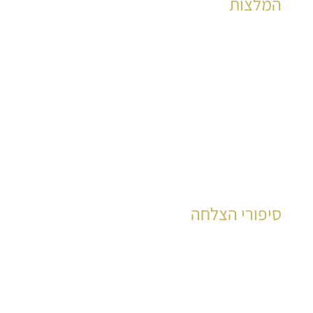
המלצות
הצלחות במענה לאלפי שאלות שונות
לקריאה
סיפורי הצלחה
עזרנו לישראלים רבים לקבל תשובה ולהצליח!
לקריאה