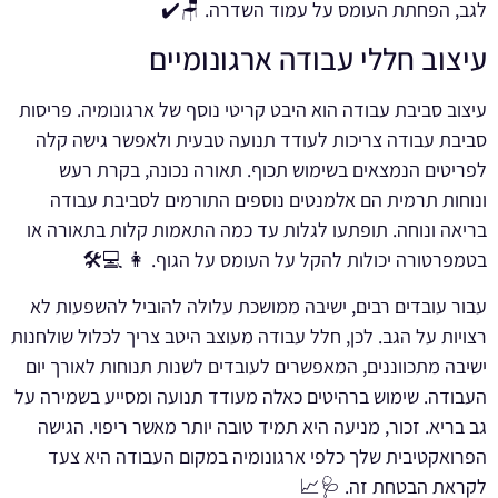
לגב, הפחתת העומס על עמוד השדרה. 🪑✔️
עיצוב חללי עבודה ארגונומיים
עיצוב סביבת עבודה הוא היבט קריטי נוסף של ארגונומיה. פריסות
סביבת עבודה צריכות לעודד תנועה טבעית ולאפשר גישה קלה
לפריטים הנמצאים בשימוש תכוף. תאורה נכונה, בקרת רעש
ונוחות תרמית הם אלמנטים נוספים התורמים לסביבת עבודה
בריאה ונוחה. תופתעו לגלות עד כמה התאמות קלות בתאורה או
בטמפרטורה יכולות להקל על העומס על הגוף. 👩 💻🛠️
עבור עובדים רבים, ישיבה ממושכת עלולה להוביל להשפעות לא
רצויות על הגב. לכן, חלל עבודה מעוצב היטב צריך לכלול שולחנות
ישיבה מתכווננים, המאפשרים לעובדים לשנות תנוחות לאורך יום
העבודה. שימוש ברהיטים כאלה מעודד תנועה ומסייע בשמירה על
גב בריא. זכור, מניעה היא תמיד טובה יותר מאשר ריפוי. הגישה
הפרואקטיבית שלך כלפי ארגונומיה במקום העבודה היא צעד
לקראת הבטחת זה. 🩺📈