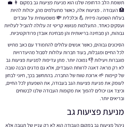
תשומת הלב הדחופה שלנו הוא מניעת פציעות גב במקום 👨 💼
🏥 העבודה . פציעות אלה, כאשר מתעלמים מהן, יכולות להיות
בעלות השפעה פיזית 💪 וכלכלית 💸 משמעותית על עובדים
ועסקים כאחד. התעלמות מנושא קריטי זה עלולה להוביל לעלויות
גבוהות, הן מבחינה בריאותית והן מבחינת אובדן פרודוקטיביות.
הסיכונים גבוהים, כאשר אנשים עלולים להתמודד עם כאב מתיש
לכל החיים ומגבלות, בעוד חברות עלולות לסבול מהיעדרויות
מוגברות ויעילות 👎 נמוכה יותר. מתן עדיפות למניעת פציעות גב
לא רק מראה דאגה לרווחת העובדים, אלא גם מדגים הבנה טובה
של קיימות 🌱 ארוכת טווח של החברה. בהתחשב בכך, חיוני לבחון
לעומק את מניעת פציעות הגב בעבודה, את השפעתן לכל החיים,
וכיצד אנו יכולים להפוך את מקומות העבודה שלנו לבטוחים
ובריאים יותר.
מניעת פציעות גב
ניהול פציעות גב במקום העבודה הוא לא רק עניין של תגובה אלא