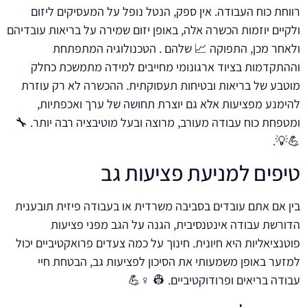
רווחת כוח העבודה. אין ספק, הנטל נופל על המעסיקים ליזום
ולקיים יוזמות הכשרה אלה, באופן יזום שמירה על בריאות עובדיהם
ולאחר מכן, התפוקה 📈 שלהם . הטכנולוגיה המתפתחת
וההתקדמות בציוד ארגונומי מחייבים למידה מתמשכת כחלק
מוטבע של בריאות ובטיחות תעסוקתית. ההכשרה לא רק עוזרת
להימנע מפציעות אלא גם יוצרת תחושה של ערך ואכפתיות,
ומטפחת כוח עבודה מעורב, מרוצה ובעל מוטיבציה רבה יותר. 🔧
💪💡.
טיפים למניעת פציעות גב
בין אם אתם עובדים בסביבה משרדית או בעבודה פיזית תובענית
הדורשת עבודה אינטנסיבית, הגנה על הגב מפני פציעות
פוטנציאליות היא חיונית. חינוך על כמה צעדים פרואקטיביים יכול
למזער באופן משמעותי את הסיכון לפציעות גב, הבטחת חיי
עבודה בריאים ופרודוקטיביים. 👷 ♀️💪